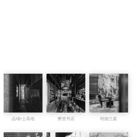
品域•上高地
樊登书店
明德兰庭