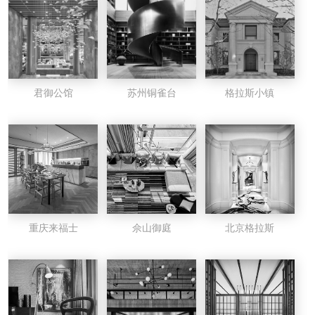
君御公馆
苏州铜雀台
格拉斯小镇
重庆来福士
佘山御庭
北京格拉斯