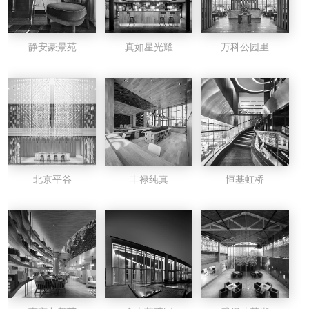
静安豪景苑
真如星光耀
万科公园里
北京平谷
丰禄纯真
恒基虹桥