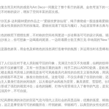
复古而又时尚的感觉与Art Deco一同奠定了整个客厅的基调。金色穹顶下的
是不对称的设计，增加了空间丰富的层次感。
尔瓦多·达利最钟爱的作品之一“爱丽丝梦游仙境”，绳子缠绕成一股连接着爱
征着女性美丽的芬芳的玫瑰花。爱丽丝混淆了现实与魔幻，为起居室带来古典与
金色的映照下熠熠生辉，不对称的空间布局更进一步诠释洛可可的设计风格。墙
发上，你可想象一边喝着鸡尾酒，一边听着爵士歌王弗兰克·辛纳屈的“New York, 
就是颜色娇美，用金色及鲜艳色的浅色调打造奢华的氛围；并运用当时名贵稀有
脱了人们以往对于老人房刻板守旧的印象，充满活力但又不失稳重，仙鹤的纹样
粉不仅娇嫩可爱，又有一丝贵族庄重的涵养；纯手工的LLADRO瓷偶，是欧
二楼走廊及书房墙上的雕花是洛可可风格最具代表性的自然主义装饰风格，用涡
白的墙面不再乏味，焕发出勃勃生机。这套宅邸，不仅仅承载了住宿的功能，还
为主人量身打造的休闲场所，以大都会Pub风格为背景，兼具酒窖、雪茄吧、台
砖形成了强烈的视觉冲击；金色的隔断、灯饰与背景墙注入了奢华的气息，是实
沉溺其中，不可自拔。
世纪风靡欧洲的浓烈的宫廷气息与现代上流社会的高贵品味，优雅的弧度、精致
韵，这正是摩登洛可可的精髓所在：纤弱娇媚、华丽精巧，以典型的女性化的艺