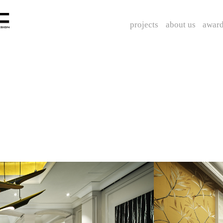
projects
about us
awar