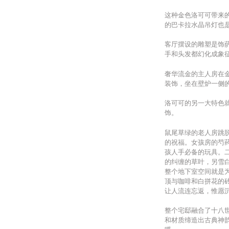
这种金色洛可可带来的
的巴卡拉水晶吊灯也
客厅摆设的雕塑是饰萨
手和头发都幻化成象
奢华流金的主人房在
装饰，坐在壁炉一侧的沙
洛可可的另一大特色
饰。
鼠尾草绿的老人房跳
的祝福。女孩房的芍药
孩人手必备的玩具。
的纠缠的草叶，另雪
整个地下室空间就是
顶与咖啡和白拼花的
让人流连忘返，惟愿
整个宅邸融合了十八
和材质缔造出古典神