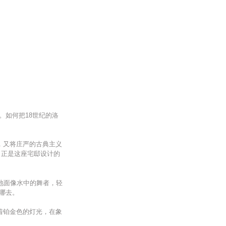
。如何把18世纪的洛
，又将庄严的古典主义
，正是这座宅邸设计的
地面像水中的舞者，轻
哪去。
着铂金色的灯光，在象