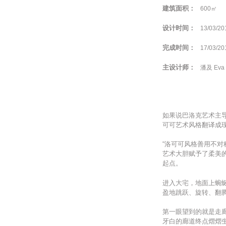
建筑面积：
600㎡
设计时间：
13/03/20
完成时间：
17/03/20
主设计师：
潘及 Eva
如果说巴洛克艺术主
可可艺术风格翻译成
“洛可可风格善用不
艺术大胆赋予了柔美
起点。
进入大宅，地面上蜿
盈地跳跃、旋转、翻
第一眼望到的就是走
牙白的廊道终点熠熠