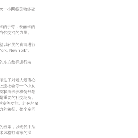
一大一小两盏灵动多变
丽丝的手臂，爱丽丝的
当代交混的力量。
壁以轻灵的喜鹊进行
New York”。
的东方纹样进行装
倾注了对老人最衷心
洲上流社会每一个小女
旋状曲线纹模仿舒卷
是重要的社交场所。
球室等功能。红色的吊
力的象征。整个空间
的线条，以现代手法
术风格打造家的温