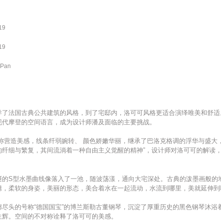
19
19
 Pan
导了法国古典公共建筑的风格，到了宅邸内，洛可可风格更适合演绎唯美和舒适
现代摩登的空间语言，成为设计师潘及面临的主要挑战。
对称营造美感，线条纤弱婉转、 颜色娇嫩华丽，继承了巴洛克格调的浮华与盛大
的纤细与繁复，其间流淌着一种自由主义觉醒的精神”，设计师对洛可可的解读
蜒的S型水墨曲线像落入了一池，随波荡漾，通向大宅深处。古典的泼墨画般的
腾，柔软的身姿，美丽的形态，美合着水在一起流动，水流到哪里，美就延伸到
廊尽头的号称“德国国宝”的博兰斯勒古董钢琴，沉淀了厚重历史的黑色钢琴沐浴
生辉。空间的不对称诠释了洛可可的美感。